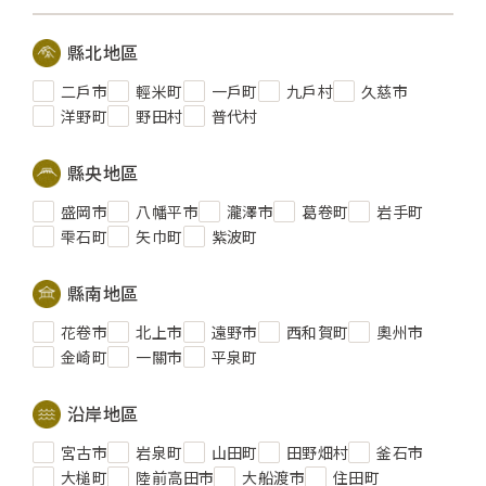
縣北地區
二戶市
輕米町
一戶町
九戶村
久慈市
洋野町
野田村
普代村
縣央地區
盛岡市
八幡平市
瀧澤市
葛卷町
岩手町
雫石町
矢巾町
紫波町
縣南地區
花卷市
北上市
遠野市
西和賀町
奧州市
金崎町
一關市
平泉町
沿岸地區
宮古市
岩泉町
山田町
田野畑村
釜石市
大槌町
陸前高田市
大船渡市
住田町