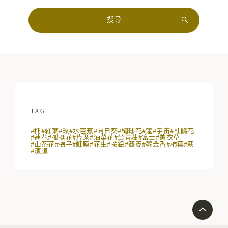
TAG
#托
#紅葉
#玫
#水芭蕉
#向日葵
#繡球花
#蓮
#宇宙
#杜鵑花
#蓮花
#孤挺花
#片栗
#油菜花
#坐善莊
#富士
#薰衣草
#山茶花
#梅子
#虹膜
#花生
#按鈕
#蕎麥
#鬱金香
#柿葉
#萩
#濱須