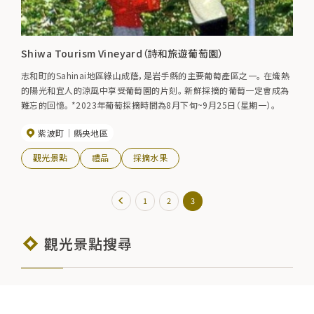
Shiwa Tourism Vineyard（詩和旅遊葡萄園）
志和町的Sahinai地區綠山成蔭，是岩手縣的主要葡萄產區之一。 在熾熱
的陽光和宜人的涼風中享受葡萄園的片刻。 新鮮採摘的葡萄一定會成為
難忘的回憶。 *2023年葡萄採摘時間為8月下旬~9月25日（星期一）。
紫波町
縣央地區
觀光景點
禮品
採摘水果
1
2
3
觀光景點搜尋