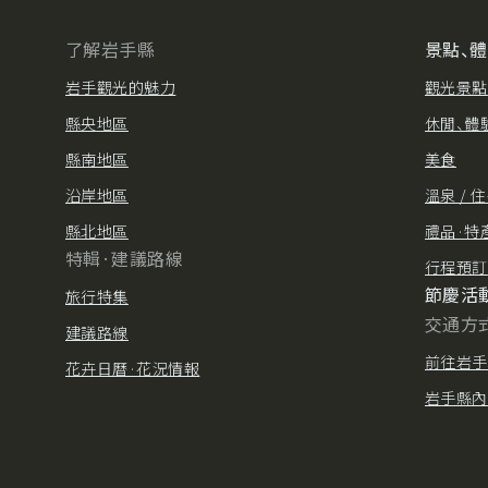
了解岩手縣
景點、
岩手觀光的魅力
觀光景點
縣央地區
休閒、體
縣南地區
美食
沿岸地區
溫泉 / 
縣北地區
禮品·特
特輯·建議路線
行程預訂
節慶活
旅行特集
交通方
建議路線
前往岩手
花卉日曆·花況情報
岩手縣內