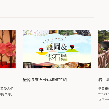
盛冈与雫石长山海道特辑
岩手
，深受人们
盛冈市
春的气息。
"202
立了一
盛冈约