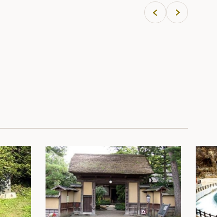
的三陆
的自然
点。您
间。请
划。