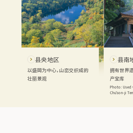
县央地区
县南
以盛岡为中心，山峦交织成的
拥有世界遗
壮丽景观
产宝库
Photo: Used 
Chūson-ji Te