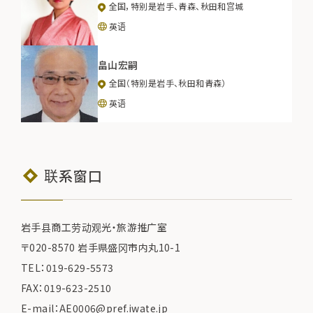
全国，特别是岩手、青森、秋田和宫城
英语
畠山宏嗣
全国（特别是岩手、秋田和青森）
英语
联系窗口
岩手县商工劳动观光・旅游推广室
〒020-8570 岩手県盛冈市内丸10-1
TEL：019-629-5573
FAX：019-623-2510
E-mail：AE0006@pref.iwate.jp