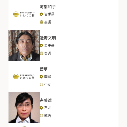
阿部和子
岩手县
英语
近野文明
岩手县
英语
茜草
国家
中文
斋藤遥
东北
韩语