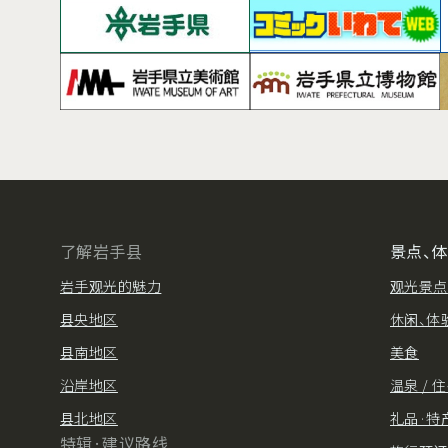
了解岩手县
景点、
岩手观光的魅力
观光景点
县央地区
休闲、体
县南地区
美食
沿岸地区
温泉 / 
县北地区
礼品·特
特辑·建议路线