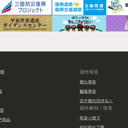
体验
观光导览
观光导览
验
翻译导游
岩手观光招待名人
观光素材 / 信息
住宿
旅游小册子
产商品
授权照片下载