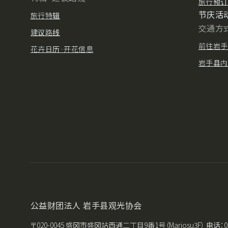
旅行预订
节庆活
旅行特辑
交通方
建议路线
前往岩手
花卉日历·开花信息
岩手县内
公益财团法人 岩手县观光协会
〒020-0045 盛冈市盛冈站西通二丁目9番1号（Mariosu3F） 电话：019-651