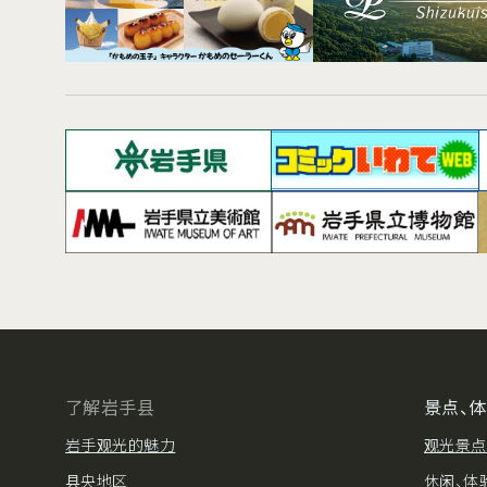
了解岩手县
景点、
岩手观光的魅力
观光景点
县央地区
休闲、体