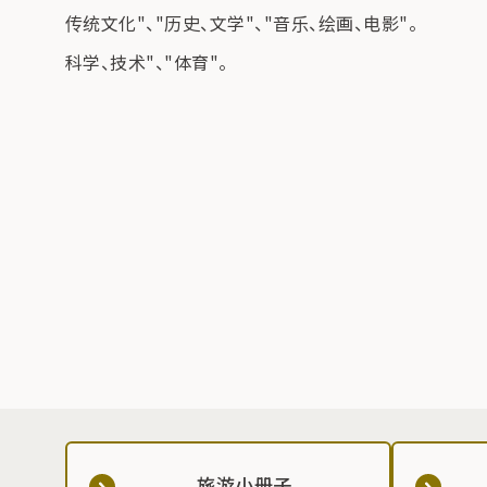
传统文化"、"历史、文学"、"音乐、绘画、电影"。
科学、技术"、"体育"。
旅游小册子