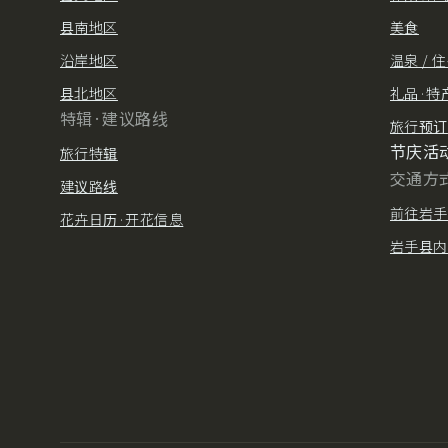
县南地区
美食
沿岸地区
温泉 / 
县北地区
礼品·特
特辑·建议路线
旅行预订
节庆活
旅行特辑
交通方
建议路线
前往岩手
花卉日历·开花信息
岩手县内