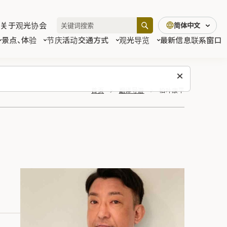
关于观光协会
简体中文
景点、体验
节庆活动
交通方式
观光导览
最新信息
联系窗口
首页
翻译导游
柏叶康平