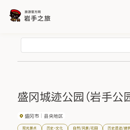
盛冈城迹公园（岩手公
盛冈市
县央地区
观光景点
历史・文化
自然/风景/花园
历史遗迹/建