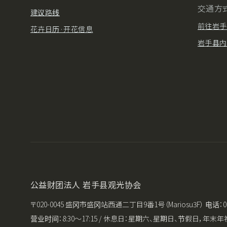
交通方
建议路线
前往岩手
花卉日历·开花信息
岩手县内
公益财团法人 岩手县观光协会
〒020-0045 盛冈市盛冈站西通二丁目9番1号（Mariosu3F） 电话：019-651
营业时间：8:30〜17:15 / 休息日：星期六、星期日、节假日，年末年