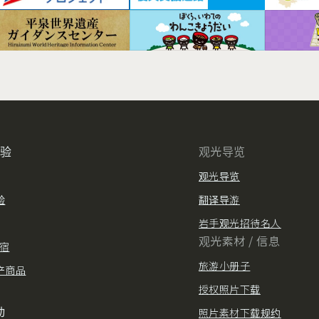
体验
观光导览
观光导览
验
翻译导游
岩手观光招待名人
观光素材 / 信息
住宿
旅游小册子
产商品
授权照片下载
动
照片素材下载规约