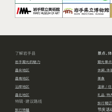
了解岩手县
景点、
岩手观光的魅力
观光景点
县央地区
休闲、体
县南地区
美食
沿岸地区
温泉 / 
县北地区
礼品·特
特辑·建议路线
旅行预订
节庆活
旅行特辑