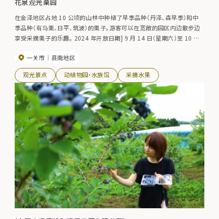
花泉观光栗园
在金泽地区占地 10 公顷的山林中种植了早季品种（丹泽、森早季）和中
季品种（有马栗、日平、筑波）的栗子，游客可以在宽敞的园区内边散步边
享受采摘栗子的乐趣。 2024 年开放日期] 9 月 14 日（星期六）至 10 月
14 日（星期一） *期间为星期六、星期日和节假日。
一关市
县南地区
观光景点
动植物园・水族馆
采摘水果