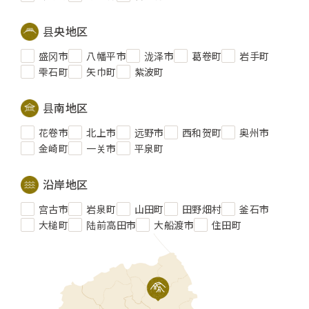
县央地区
盛冈市
八幡平市
泷泽市
葛卷町
岩手町
雫石町
矢巾町
紫波町
县南地区
花卷市
北上市
远野市
西和贺町
奥州市
金崎町
一关市
平泉町
沿岸地区
宫古市
岩泉町
山田町
田野畑村
釜石市
大槌町
陆前高田市
大船渡市
住田町