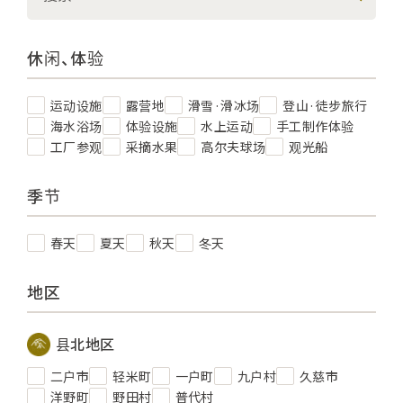
休闲、体验
运动设施
露营地
滑雪·滑冰场
登山·徒步旅行
海水浴场
体验设施
水上运动
手工制作体验
工厂参观
采摘水果
高尔夫球场
观光船
季节
春天
夏天
秋天
冬天
地区
县北地区
二户市
轻米町
一户町
九户村
久慈市
洋野町
野田村
普代村