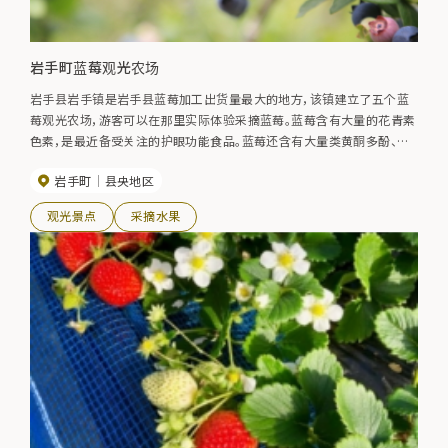
岩手町蓝莓观光农场
岩手县岩手镇是岩手县蓝莓加工出货量最大的地方，该镇建立了五个蓝
莓观光农场，游客可以在那里实际体验采摘蓝莓。蓝莓含有大量的花青素
色素，是最近备受关注的护眼功能食品。蓝莓还含有大量类黄酮多酚、膳
食纤维、维生素 C、铁和钙。 2023 年开放时间：7 月 1 日（周六）至 7 月
岩手町
县央地区
30 日（周日）的周六、周日和公共节假日。
观光景点
采摘水果