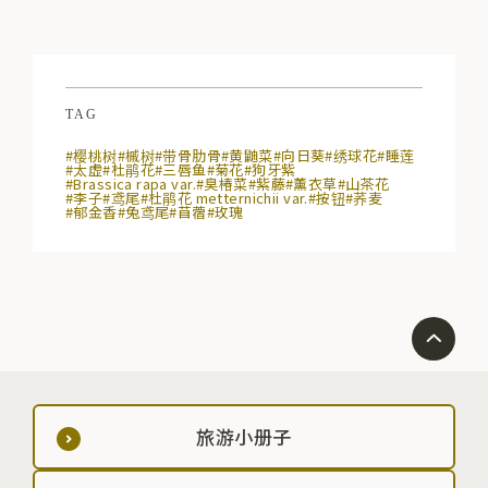
TAG
#樱桃树
#槭树
#带骨肋骨
#黄鼬菜
#向日葵
#绣球花
#睡莲
#太虚
#杜鹃花
#三唇鱼
#菊花
#狗牙紫
#Brassica rapa var.
#臭椿菜
#紫藤
#薰衣草
#山茶花
#李子
#鸢尾
#杜鹃花 metternichii var.
#按钮
#荞麦
#郁金香
#兔鸢尾
#苜蓿
#玫瑰
旅游小册子