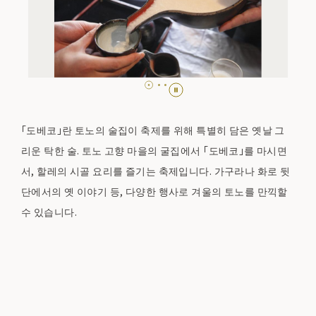
「도베코」란 토노의 술집이 축제를 위해 특별히 담은 옛날 그
리운 탁한 술. 토노 고향 마을의 굴집에서 「도베코」를 마시면
서, 할레의 시골 요리를 즐기는 축제입니다. 가구라나 화로 뒷
단에서의 옛 이야기 등, 다양한 행사로 겨울의 토노를 만끽할
수 있습니다.