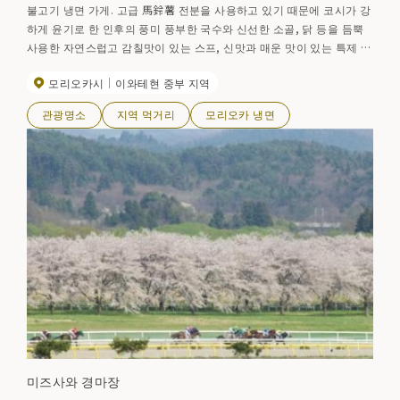
불고기 냉면 가게. 고급 馬鈴薯 전분을 사용하고 있기 때문에 코시가 강
하게 윤기로 한 인후의 풍미 풍부한 국수와 신선한 소골, 닭 등을 듬뿍
사용한 자연스럽고 감칠맛이 있는 스프, 신맛과 매운 맛이 있는 특제 김
치가 융합한 단골 모리오카 냉면 외에 모리오카 온면, 본고장 한국의 맛
모리오카시
이와테현 중부 지역
과 소재를 고집한 소바 냉면, 불고기, 이시야키 비빔밥도 인기. ●모리
오카역 앞점 TEL019-606-1067 ●도난점 TEL019-639-7666 ●온마
관광명소
지역 먹거리
모리오카 냉면
키친 이온 모리오카점 TEL019-605-2761 ●냉면 공방(냉면의 수제 체
험) TEL019-691-7611
미즈사와 경마장