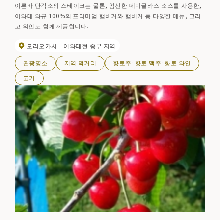
이른바 단각소의 스테이크는 물론, 엄선한 데미글라스 소스를 사용한,
이와테 와규 100%의 프리미엄 햄버거와 햄버거 등 다양한 메뉴, 그리
고 와인도 함께 제공합니다.
모리오카시
이와테현 중부 지역
관광명소
지역 먹거리
향토주·향토 맥주·향토 와인
고기