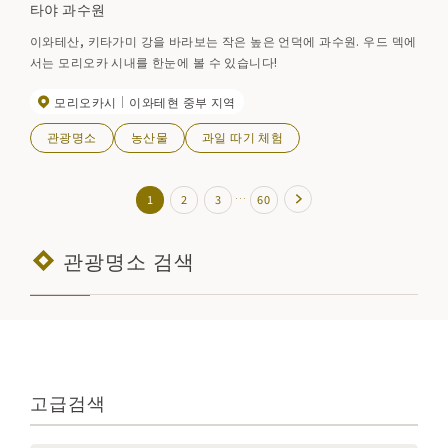
타야 과수원
이와테산, 키타가미 강을 바라보는 작은 높은 언덕에 과수원. 우드 덱에
서는 모리오카 시내를 한눈에 볼 수 있습니다!
모리오카시
이와테현 중부 지역
관광명소
농산물
과일 따기 체험
…
1
2
3
60
관광명소 검색
고급검색