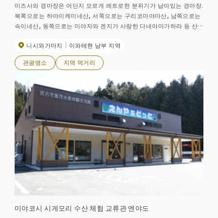
미즈사와 경마장은 어딘지 모르게 레트로한 분위기가 남아있는 경마장.
북쪽으로는 하야이케미네산, 서쪽으로는 구리코마야마산, 남쪽으로는
속이네산, 동쪽으로는 미야자와 겐지가 사랑한 다네야마가하라 등 산
들의 전망이 펼쳐져 있으며, 날씨가 좋은 날에는 이와테야마산까지 볼
니시와가마치
이와테현 남부 지역
수 있다. 봄에는 경마장을 둘러싸고 심어진 약 150그루의 왕벚나무가
화려하게 꽃을 피우며, 일반 공개 시에는 많은 꽃놀이객으로 붐빈다.
관광명소
지역 먹거리
미야코시 시게모리 수산 체험 교류관 엔야도