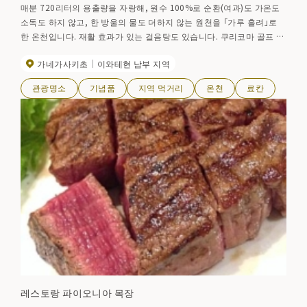
매분 720리터의 용출량을 자랑해, 원수 100%로 순환(여과)도 가온도
소독도 하지 않고, 한 방울의 물도 더하지 않는 원천을 「가루 흘려」로
한 온천입니다. 재활 효과가 있는 걸음탕도 있습니다. 쿠리코마 골프 클
럽 근처.
가네가사키초
이와테현 남부 지역
관광명소
기념품
지역 먹거리
온천
료칸
레스토랑 파이오니아 목장