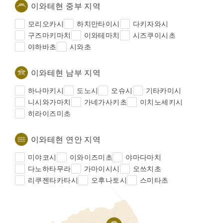
이와테현 중부 지역
모리오카시
하치만타이시
다키자와시
구즈마키마치
이와테마치
시즈쿠이시초
야하바초
시와초
이와테현 남부 지역
하나마키시
도노시
오슈시
기타카미시
니시와가마치
가네가사키초
이치노세키시
히라이즈미초
이와테현 연안 지역
미야코시
이와이즈미초
야마다마치
다노하타무라
가마이시시
오쓰치초
리쿠젠타카타시
오후나토시
스미타초