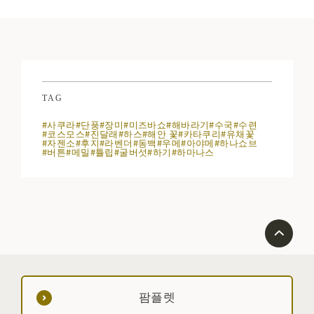
TAG
#사쿠라
#단풍
#장미
#미즈바쇼
#해바라기
#수국
#수련
#코스모스
#진달래
#하스
#해안 꽃
#카타쿠리
#유채꽃
#자젠소
#후지
#라벤더
#동백
#우메
#아야메
#하나쇼브
#버튼
#메밀
#튤립
#굴버섯
#하기
#하마나스
팜플렛