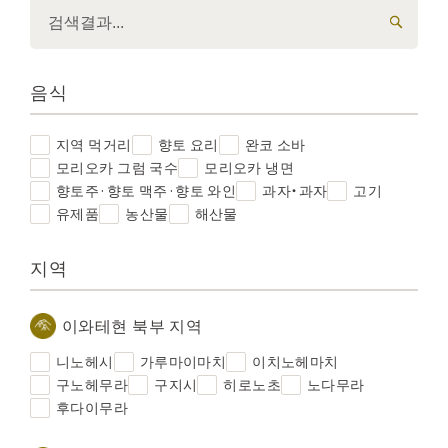
음식
지역 먹거리
향토 요리
완코 소바
모리오카 그럼 국수
모리오카 냉면
향토주·향토 맥주·향토 와인
과자・과자
고기
유제품
농산물
해산물
지역
이와테현 북부 지역
니노헤시
가루마이마치
이치노헤마치
구노헤무라
구지시
히로노초
노다무라
후다이무라