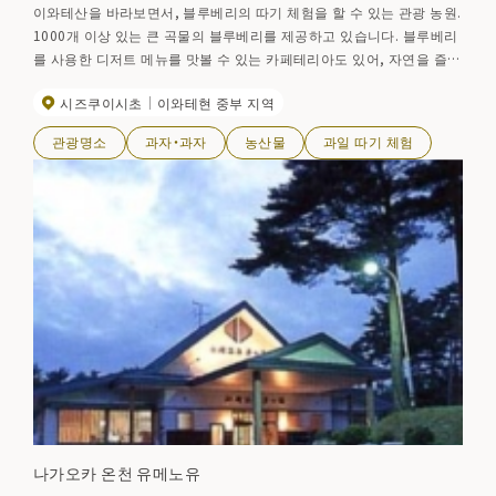
이와테산을 바라보면서, 블루베리의 따기 체험을 할 수 있는 관광 농원.
1000개 이상 있는 큰 곡물의 블루베리를 제공하고 있습니다. 블루베리
를 사용한 디저트 메뉴를 맛볼 수 있는 카페테리아도 있어, 자연을 즐기
면서 여유롭게 보낼 수 있는 멋진 공간입니다. 【2023년의 개원】7월 3
시즈쿠이시초
이와테현 중부 지역
일(월)~9월 상순(예정)
관광명소
과자・과자
농산물
과일 따기 체험
나가오카 온천 유메노유