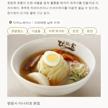
청량한 흐름이 오랜 세월을 걸쳐 훌륭할 때까지 계곡미를 만들어낸 이
즈미케이. 후루토 히라이즈미나 이쓰미케이를 마음껏 즐길 수 있으면,
한가로이 뜨거운 물에 가고 싶다.
이치노세키시
이와테현 남부 지역
관광명소
기념품
지역 먹거리
온천
료칸
펑펑사 이나리초 본점