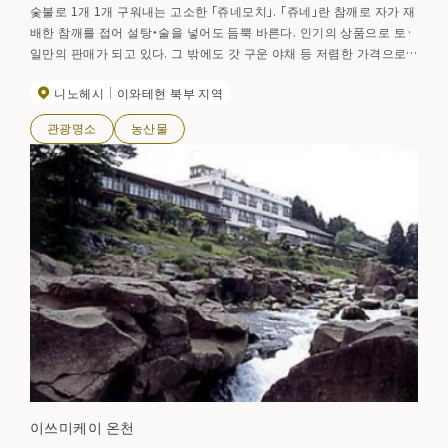
숯불로 1개 1개 구워내는 고소한 「쥬네모치」. 「쥬네」란 참깨로 자가 재
배한 참깨를 접어 설탕・술을 넣어도 듬뿍 바른다. 인기의 상품으로 토·
일만의 판매가 되고 있다. 그 밖에도 갓 구운 야채 등 저렴한 가격으로
판매되고 있다.
니노헤시
이와테현 북부 지역
관광명소
농산물
이쓰미케이 온천