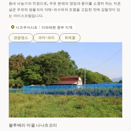
동네 낙농가의 직영으로, 우유 본래의 영양과 풍미를 소중히 하는 저온
살균 우유와 방울석의 야채・과수와의 조합을 고집한 맛에 감칠맛이 있
는 아이스크림입니다.
시즈쿠이시초
이와테현 중부 지역
관광명소
과자・과자
유제품
블루베리 마을 나나츠모리