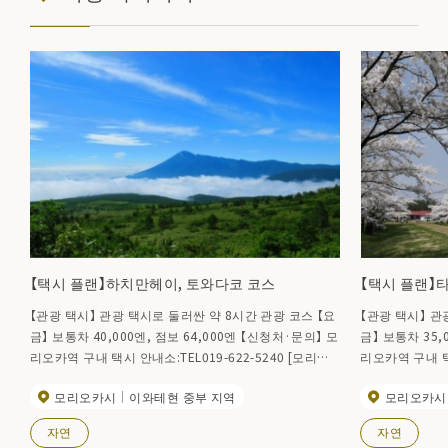
【택시 플랜】하치만헤이, 토와다코 코스
【택시 플랜】
【관광 택시】 관광 택시로 둘러싼 약 8시간 관광 코스 【요
【관광 택시】 관광
금】 보통차 40,000엔, 점보 64,000엔 【신청처·문의】 모
금】 보통차 35,
리오카역 구내 택시 안내소:TEL019-622-5240 [모리오
리오카역 구내 택시
카 관광 택시 가이드 HP]
카 관광 택시 가
모리오카시
이와테현 중부 지역
모리오카시
자연
자연