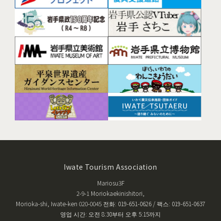
Iwate Tourism Association
Mariosu3F
2-9-1 Moriokaekinishitori,
Morioka-shi, Iwate-ken 020-0045 전화: 019-651-0626 / 팩스: 019-651-0637
영업 시간: 오전 8:30부터 오후 5:15까지