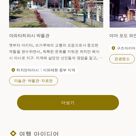
야와타히라시 박물관
야마 포도 와
옛부터 아키타, 쓰가루에의 교통의 요점으로서 중요한
구즈마키마
역할을 완수하면서, 독특한 문화를 키워온 하치만 헤이
시 아시로 지구. 지역에 살았던 선인들의 영업을 알고, 아
관광명소
시로 지구의 역사와 문화를 소개합니다. 구 아시로마치
하치만타이시
이와테현 중부 지역
출신의 히가시가야마 히로나가지 호국원의 제15세 오승
정고순사 연고의 물건들, 국내에서도 드문 그림 참깨 「다
미술관·박물관·자료관
야마 달력」을 비롯해, 옛날의 농구나 칠기, 조몬 유물 ​​등
흥미로운 자료를 많이 전시하고 있습니다.
더보기
여행 아이디어