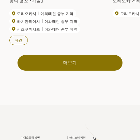
꽃의 명소 「가을」
모리오카 거리 
모리오카시
이와테현 중부 지역
모리오카시
하치만타이시
이와테현 중부 지역
시즈쿠이시초
이와테현 중부 지역
자연
더보기