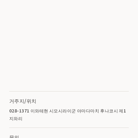
거주지/위치
028-1371 이와테현 시모시라이군 야마다마치 후나코시 제1
지와리
문의