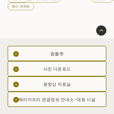
쓰가루 이시카와의 지류가 된다. 푸른 나무의 잎은 가을
도 해수욕장으로
에는 선명한 단풍이 되어 산들을 물들여 낙엽이 곧 눈에
등산·트레킹
덮인다. 그것을 여러 번 반복 풍부한 대지를 만드는 근원
이 되어 왔다. 사계절마다 바뀌는 일본적인 경치는 보는
사람의 마음을 부드럽게 해준다. 또 이와나나 야마메등의
보고이기도 하고 계류 낚시 팬에게도 인기. 청류를 달리
는 계곡은 혹독한 계절에서도 시원하게 가득해 삼림욕에
절호의 장소이다. 야마다 팔경의 하나이기도 하다.
팜플렛
사진 다운로드
동영상 자료실
배리어프리 관광정보 안내소·대응 시설