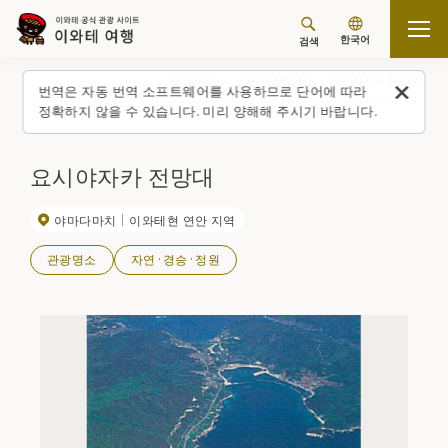
한국어
검색
탑 페이지
스폿・체험(일람)
요시야자카 전망대
번역은 자동 번역 소프트웨어를 사용하므로 단어에 따라
정확하지 않을 수 있습니다. 미리 양해해 주시기 바랍니다.
요시야자카 전망대
야마다마치
이와테현 연안 지역
관광명소
자연·경승·정원