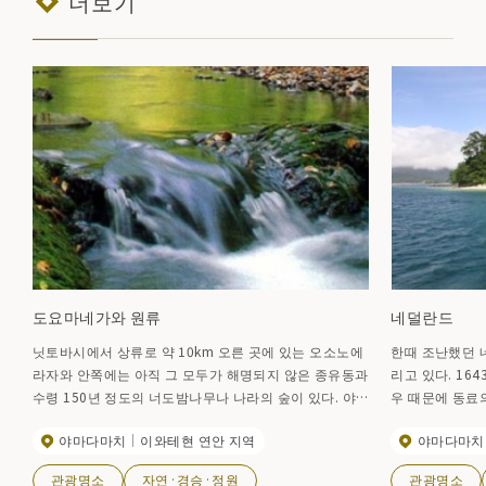
더보기
도요마네가와 원류
네덜란드
닛토바시에서 상류로 약 10km 오른 곳에 있는 오소노에
한때 조난했던 
라자와 안쪽에는 아직 그 모두가 해명되지 않은 종유동과
리고 있다. 16
수령 150년 정도의 너도밤나무나 나라의 숲이 있다. 야
우 때문에 동료
마다마치에 남겨진 몇 안되는 비경의 하나인 이 지역에
시는 쇄국 중이었
야마다마치
이와테현 연안 지역
야마다마치
흐르는 토요마네가와 원류. 사와에서 맥렬하게 흐르는 청
에 보내졌다. 
류는 원류와 합류해, 키타가미 산지의 험한 산간을 가는
서양 포술을 전
관광명소
자연·경승·정원
관광명소