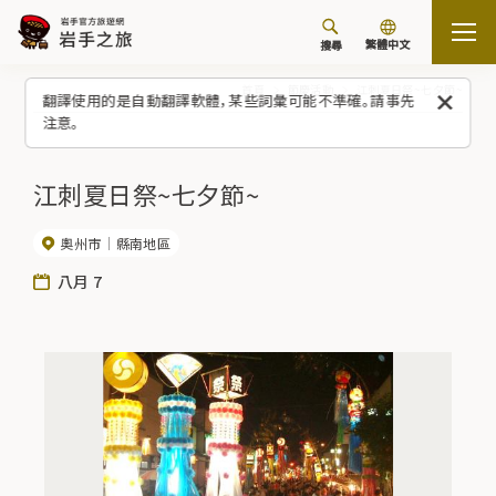
繁體中文
搜尋
首頁
節慶活動
江刺夏日祭~七夕節~
翻譯使用的是自動翻譯軟體，某些詞彙可能不準確。請事先
注意。
江刺夏日祭~七夕節~
奧州市
縣南地區
八月 7