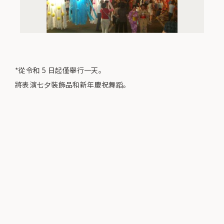
*從令和 5 日起僅舉行一天。
將表演七夕裝飾品和新年慶祝舞蹈。