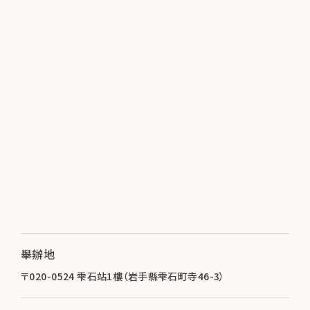
舉辦地
〒020-0524 雫石站1樓（岩手縣雫石町寺46-3）