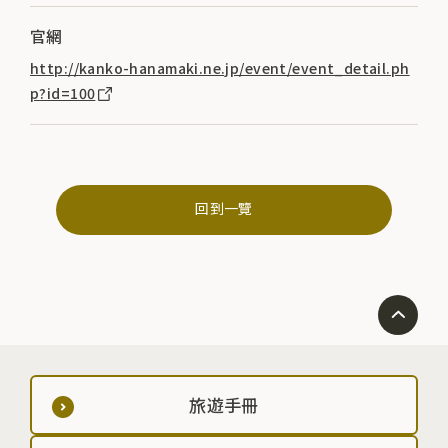
官網
http://kanko-hanamaki.ne.jp/event/event_detail.ph
p?id=100
回到一覽
旅遊手冊