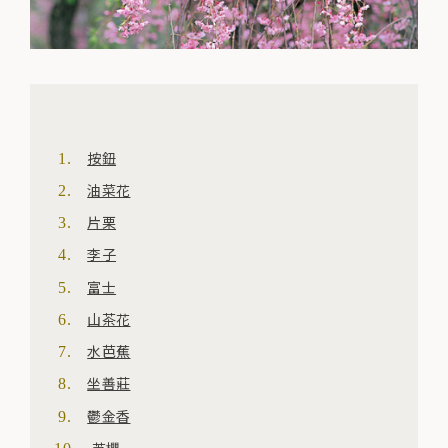
按鈕
油菜花
片栗
李子
富士
山茶花
水芭蕉
坐善莊
鬱金香
芝櫻