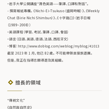
・岩手大學公開講座“潤色英語——筆譯、口譯和對話”。
- 撰寫報紙專欄。 《Nichi-Ei-Tsukuso（盛岡時報）》、《Weekly
Chat（Birie Nichi Shimbun）》、《十字路口》（岩手日報
（1989~2008））
・英語課程（學習、考試、筆譯、口譯、會話）
・語言（日語、英語、德語、法語、西班牙文）
・博客：http://www.doblog.com/weblog/myblog/41013
截至 2023 年 1 月，他已 82 歲。 不可能帶領直接旅遊團。
但是，我正在指導志願導遊及其組織。
擅長的領域
“傳統文化”
《自然與自然史》