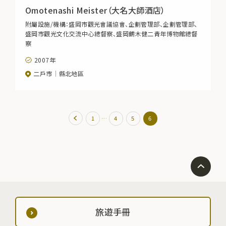
Omotenashi Meister（大名大師酒店）
附屬設施/機構：盛岡市觀光會議協會、企劃管理部、企劃管理部、
盛岡市觀光文化交流中心總督察、盛岡鶴木健二青年博物館總督
察
2007年
二戶市
縣北地區
…
1
4
5
6
旅遊手冊