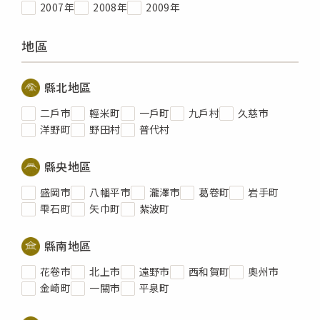
2007年
2008年
2009年
地區
縣北地區
二戶市
輕米町
一戶町
九戶村
久慈市
洋野町
野田村
普代村
縣央地區
盛岡市
八幡平市
瀧澤市
葛卷町
岩手町
雫石町
矢巾町
紫波町
縣南地區
花卷市
北上市
遠野市
西和賀町
奧州市
金崎町
一關市
平泉町