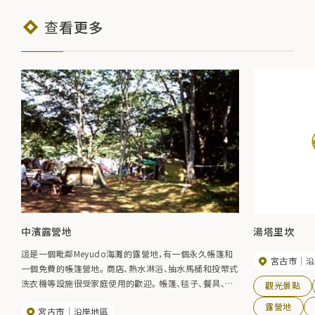
查看更多
中濱露營地
湯塔里坎
這是一個毗鄰Meyudo海灘的露營地，有一個永久帳篷和
宮古市
沿
一個免費的帳篷營地。 商店、熱水淋浴、抽水馬桶和投幣式
洗衣機等設施很受家庭使用的歡迎。 帳篷、毯子、餐具、炊
觀光景點
具等可供出租。 您也可以通過預訂購買一套食材。 您也可
露營地
宮古市
沿岸地區
以參加海上皮划艇課程，所以讓我們嘗試一下（收費）。