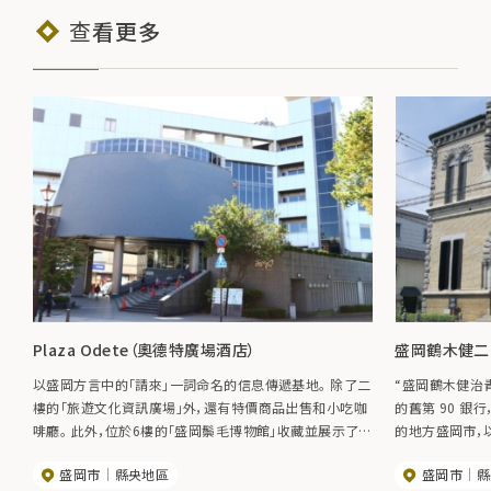
查看更多
Plaza Odete（奧德特廣場酒店）
盛岡鶴木健二 S
以盛岡方言中的「請來」一詞命名的信息傳遞基地。 除了二
“盛岡鶴木健治
樓的「旅遊文化資訊廣場」外，還有特價商品出售和小吃咖
的舊第 90 
啡廳。 此外，位於6樓的「盛岡鬃毛博物館」收藏並展示了與
的地方盛岡市，以及
盛岡有關的偉人的信件和日記。
為日本重要文化
盛岡市
縣央地區
盛岡市
縣