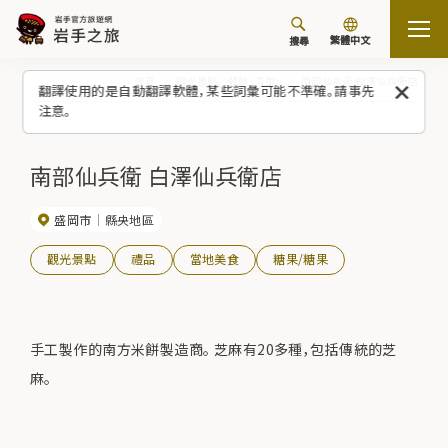
繁體中文
搜尋
首頁
觀光景點／體驗（清單）
南部仙兵衛 白澤仙兵衛店
翻譯使用的是自動翻譯軟體，某些詞彙可能不準確。請事先
注意。
南部仙兵衛 白澤仙兵衛店
盛岡市
縣央地區
觀光景點
禮品
當地美食
糖果/糖果
手工製作的南方米餅製造商。 芝麻有20多種，包括傳統的芝
麻。