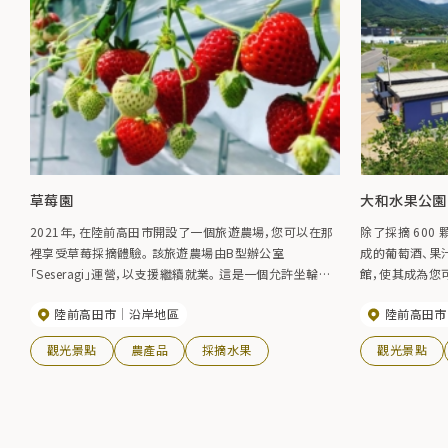
草莓園
大和水果公園 
2021年，在陸前高田市開設了一個旅遊農場，您可以在那
除了採摘 60
裡享受草莓採摘體驗。 該旅遊農場由B型辦公室
成的葡萄酒、果
「Seseragi」運營，以支援繼續就業。 這是一個允許坐輪椅
館，使其成為您
的人採摘草莓的設施，因此任何人都可以享受採摘草莓的
陸前高田市
沿岸地區
陸前高田市
樂趣。 請嘗試比較 10 個品種。
觀光景點
農產品
採摘水果
觀光景點