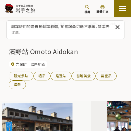
繁體中文
搜尋
首頁
觀光景點／體驗（清單）
濱野站 Omoto Aidokan
翻譯使用的是自動翻譯軟體，某些詞彙可能不準確。請事先
注意。
濱野站 Omoto Aidokan
岩泉町
沿岸地區
觀光景點
禮品
路邊站
當地美食
農產品
海鮮