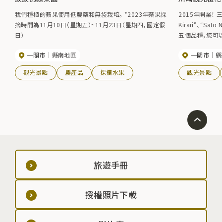
我們種植的蘋果使用低農藥和無袋栽培。 *2023年蘋果採
2015年開業！ 三
摘時間為11月10日（星期五）~11月23日（星期四，國定假
Kirari”、“Sato 
日）
五個品種，您可
一關市
縣南地區
一關市
縣
觀光景點
農產品
採摘水果
觀光景點
旅遊手冊
授權照片下載