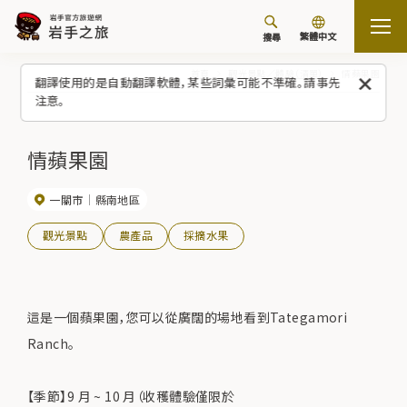
繁體中文
搜尋
首頁
觀光景點／體驗（清單）
情蘋果園
翻譯使用的是自動翻譯軟體，某些詞彙可能不準確。請事先
注意。
情蘋果園
一關市
縣南地區
觀光景點
農產品
採摘水果
這是一個蘋果園，您可以從廣闊的場地看到Tategamori
Ranch。
【季節】9 月 ~ 10 月（收穫體驗僅限於