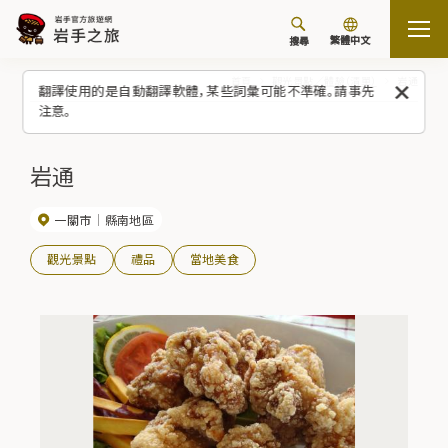
繁體中文
搜尋
首頁
觀光景點／體驗（清單）
岩通
翻譯使用的是自動翻譯軟體，某些詞彙可能不準確。請事先
注意。
岩通
一關市
縣南地區
觀光景點
禮品
當地美食