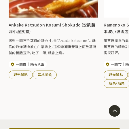
Ankake Katsudon Kosumi Shokudo（安凱勝
Kamenoko 
洞小澄食堂）
本波小波酒店
說到一關市千葉町的豬排丼，是“Ankake katsudon”。 酥
用芝麻揉捏的龜
脆的炸炸豬排放在白菜絲上，這個炸豬排蓋飯上面放著特
黑芝麻的精緻甜
製的糖醋豆沙，吃了一頓，就會上癮。
廣受好評。
一關市
縣南地區
一關市
縣
觀光景點
當地美食
觀光景點
糖果/糖果