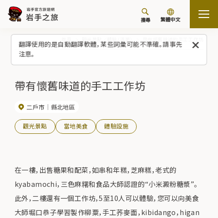
繁體中文
搜尋
首頁
觀光景點／體驗（清單）
帶有懷舊味道的手工工作坊
翻譯使用的是自動翻譯軟體，某些詞彙可能不準確。請事先
注意。
帶有懷舊味道的手工工作坊
二戶市
縣北地區
觀光景點
當地美食
體驗設施
在一樓，出售糖果和配菜，如串和年糕，芝麻糕，老式的
kyabamochi，三色麻糬和食品大師認證的“小米澱粉糖漿”。
此外，二樓還有一個工作坊，5至10人可以體驗，您可以向美食
大師堀口恭子學習製作柳粟，手工荞麥面，kibidango，higan