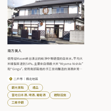
南方美人
使用從Masen峽谷湧出的純淨中等硬度的自來水，平均大
米精製率達到54%，主要來自縣級大米“Miyama Nishiki”
和“Ginga”，使用南部風格的手工技術釀造的清酒非常溫
和，精緻平衡，其特點是鋒利。 【主營產品】南方美女
二戶市
縣北地區
觀光景點
禮品
當地日本酒、啤酒、葡萄酒
體驗設施
工廠參觀