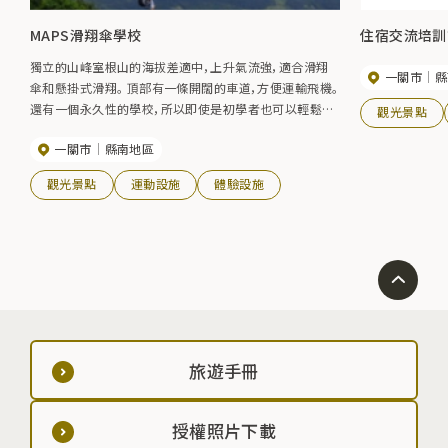
MAPS滑翔傘學校
住宿交流培訓設施
獨立的山峰室根山的海拔差適中，上升氣流強，適合滑翔
一關市
縣
傘和懸掛式滑翔。 頂部有一條開闊的車道，方便運輸飛機。
還有一個永久性的學校，所以即使是初學者也可以輕鬆享
觀光景點
受它。 此外，每年5月，在室根山頂舉行“室山天空節”，吸引
一關市
縣南地區
了來自全國各地的眾多天空愛好者。
觀光景點
運動設施
體驗設施
旅遊手冊
授權照片下載