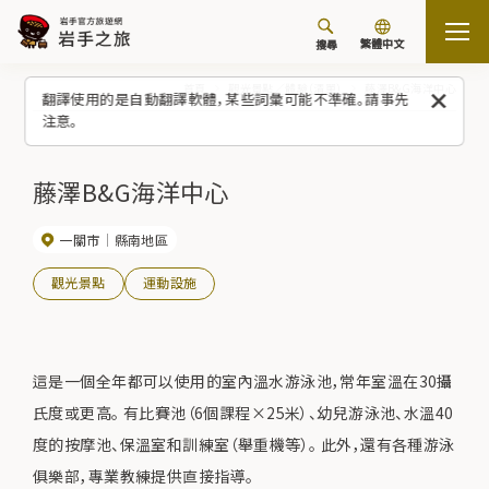
繁體中文
搜尋
首頁
觀光景點／體驗（清單）
藤澤B&G海洋中心
翻譯使用的是自動翻譯軟體，某些詞彙可能不準確。請事先
注意。
藤澤B&G海洋中心
一關市
縣南地區
觀光景點
運動設施
這是一個全年都可以使用的室內溫水游泳池，常年室溫在30攝
氏度或更高。 有比賽池（6個課程×25米）、幼兒游泳池、水溫40
度的按摩池、保溫室和訓練室（舉重機等）。 此外，還有各種游泳
俱樂部，專業教練提供直接指導。