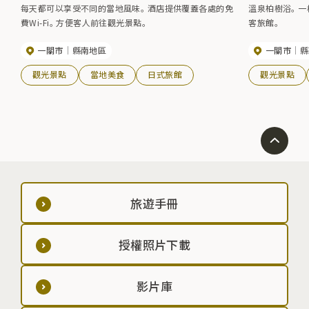
每天都可以享受不同的當地風味。 酒店提供覆蓋各處的免
溫泉柏樹浴。 
費Wi-Fi。 方便客人前往觀光景點。
客旅館。
一關市
縣南地區
一關市
縣
觀光景點
當地美食
日式旅館
觀光景點
旅遊手冊
授權照片下載
影片庫