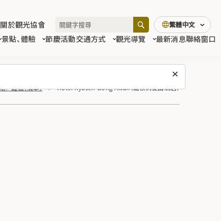
關於觀光協會
繁體中文
景點、體驗
節慶活動
交通方式
觀光導覽
最新消息
聯絡窗口
點／體驗（清單）
Hotel Ryusen-dong Aisan（龍泉洞愛山酒店）