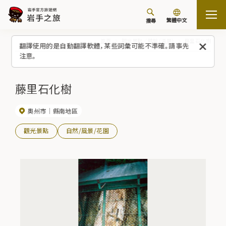
繁體中文
搜尋
首頁
觀光景點／體驗（清單）
藤里石化樹
翻譯使用的是自動翻譯軟體，某些詞彙可能不準確。請事先
注意。
藤里石化樹
奧州市
縣南地區
觀光景點
自然/風景/花園