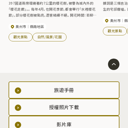
397國道兩旁環繞著約7公里的櫻花樹，被譽為城內外的
據說是三條吉治
「櫻花走廊」。。 每年4月，在開花季節，都會舉行「水裡櫻花
生的宅邸廢墟。
節」，部分櫻花樹被點亮，遊客絡繹不絕。 開花時間：若柳中
奧州市
縣
學前 最佳觀賞時間：4月中旬，姬湯前 最佳觀賞時間：4月
奧州市
縣南地區
下旬
觀光景點
觀光景點
自然/風景/花園
旅遊手冊
授權照片下載
影片庫