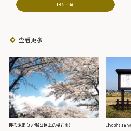
回到一覽
查看更多
櫻花走廊（397號公路上的櫻花樹）
Choshaga