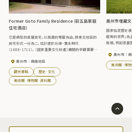
Former Goto Family Residence（前五島家庭
奧州市埋藏文
住宅酒店）
國家指定歷史遺
蝦夷的世界」為
它是典型的直屋民宅，以南邊的彎屋為由，將東北地區的
視頻，例如恩基歷
民宅形式一分為二，估計建於元祿~寶永時代
的建造。 除了
（1688~1711）。 （國家重要文化財產）期間的參觀需要預
奧州市
縣
解古代歷史和考
訂。
奧州市
縣南地區
美術館·博物
觀光景點
歷史·文化
美術館·博物館·資料館