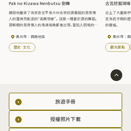
Pak no Kizawa Nenbutsu 劍舞
古瓦挖掘現場
據說他繼承了為安息在平泉大州去世的源義經的首席僕
出土了大量與伊
人的靈魂而創造的“高館物會”。 這是一種基於源的舞蹈，
定為岩手縣的歷
源賴朝的首席僕人的鬼魂每晚都會出現，當陷入困境的太
的廢墟。
恆祈求驅逐鬼魂時，一隻化身為佛陀的猴子出現，在狂暴
奧州市
縣南地區
奧州市
縣
的鬼魂中一邊吟誦Nembutsu一邊跳舞，靈魂的心被軟化，
佛陀成佛。 每年9月16日在奧州市伊布澤小山的伊勢堂
歷史·文化
觀光景點
（Odo）舉行的年度盛大祭典上，以及在春秋藤原節期間在
平泉的中尊寺和茂越寺舉行。 作為「風龍舞」之一，「妖劍
舞」，包括Pak no Kizawa Nembutsu Kenbu，已被註冊為
聯合國教科文組織非物質文化遺產。 （2022.11.30） [奧州
市網站]
旅遊手冊
授權照片下載