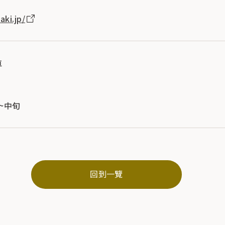
ki.jp/
車
上~中旬
回到一覽