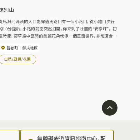
遠別山
從馬淵河源頭的入口處穿過馬路口有一個小路口，從小路口步行
約10分鐘后，小路的前面突然打開，你來到了壯麗的“安家坪”。 初
夏時節，野草叢中盛開的美麗花朵就像一個童話世界，非常適合野
餐。 經過安家坪后，它變成了一片壯觀的原始森林，如果您一邊悠
葛卷町
縣央地區
閒漫步一邊爬上去，您將到達“大碧木”。 從小碧木到達山頂需要
30分鐘，這是一個相當陡峭的攀登。 海拔1235米。
自然/風景/花園
無障礙旅遊資訊指南中心、配