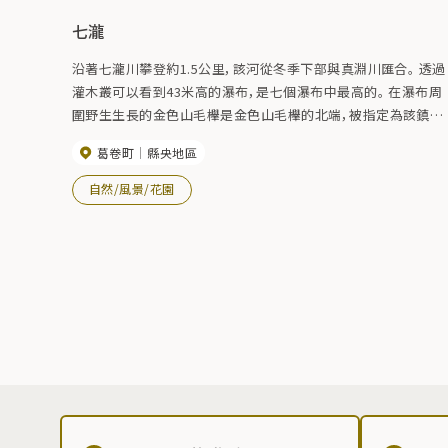
七瀧
沿著七瀧川攀登約1.5公里，該河從冬季下部與真淵川匯合。 透過
灌木叢可以看到43米高的瀑布，是七個瀑布中最高的。 在瀑布周
圍野生生長的金色山毛櫸是金色山毛櫸的北端，被指定為該鎮的
天然紀念物。
葛卷町
縣央地區
自然/風景/花園