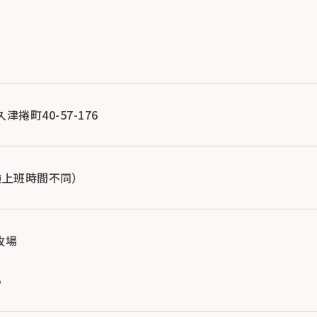
久津捲町40-57-176
設施上班時間不同）
 牧場
5