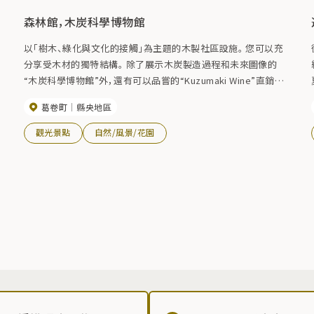
森林館，木炭科學博物館
以「樹木、綠化與文化的接觸」為主題的木製社區設施。 您可以充
分享受木材的獨特結構。 除了展示木炭製造過程和未來圖像的
“木炭科學博物館”外，還有可以品嘗的“Kuzumaki Wine”直銷店。
周邊地區有長廊和定向越野小徑，是散步和森林浴的好地方。
葛卷町
縣央地區
觀光景點
自然/風景/花園