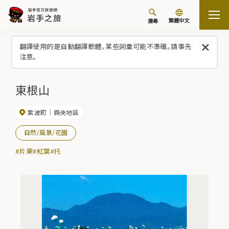
繁體中文
搜尋
首頁
觀光景點／體驗（清單）
東根山
翻譯使用的是自動翻譯軟體，某些詞彙可能不準確。請事先
注意。
東根山
紫波町
縣央地區
自然/風景/花園
#片栗
#紅葉
#托