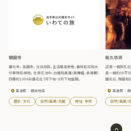
關圓寺
船久坊洞
廣元寺。 高圓寺。 在該地區，生活著高野卷、垂枝紅松和水
這是一個側孔石
杉等稀有植物。 在荷花池中，白蓮和黃蓮（黃舞姬、泉黃鶴）
是一個約50平
四種約1000朵蓮花在7月下旬~8月下旬盛開。
鐘乳石、陶器和
紫波町
縣央地區
紫波町
縣
歷史·文化
自然/風景/花園
神社·寺院
自然/風景/