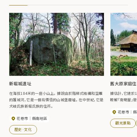
新堀城遺址
舊大原家庭住宅（
在海拔184米的一座小山上。 據說由於階梯式結構和空曠
據估計，它建於
的護城河，它是一個有價值的山城堡廢墟。 在中世紀，它是
瞭解「南彎屋」
犬岐氏族新堀氏族的住所。
花卷市
縣
花卷市
縣南地區
觀光景點
歷史·文化