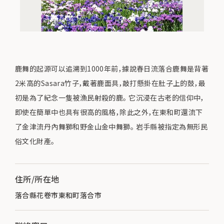
鹿舞的起源可以追溯到1000年前，據說春日流落合鹿舞是背著
2米高的Sasara竹子，戴著鹿面具，敲打懸掛在肚子上的鼓，最
初是為了紀念一隻被漁民射殺的鹿。 它沉浸在古老的信仰中，
即使在簡單中也具有很高的風格，除此之外，在東和町還流下
了金津流丹內舞獅和野金山金中舞獅。 岩手縣被指定為無形民
俗文化財產。
住所/所在地
落合縣花卷市東和町落合市