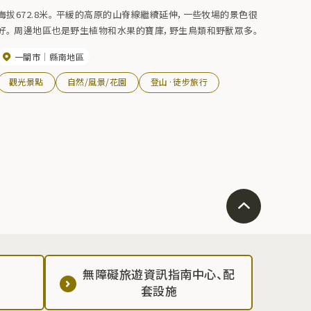
海拔672.8米。 平緩的高原的山脊線繼續延伸，一些牧場的景色很
好。 周邊地區也是野生植物和水果的寶庫，野生鳥類和野獸眾多。
一關市
縣南地區
觀光景點
自然/風景/花園
登山·徒步旅行
無障礙旅遊資訊指南中心、配
套設施