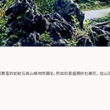
，以其豐富的蛇紋石高山植物而聞名，例如初夏盛開的杜鵑花。 從