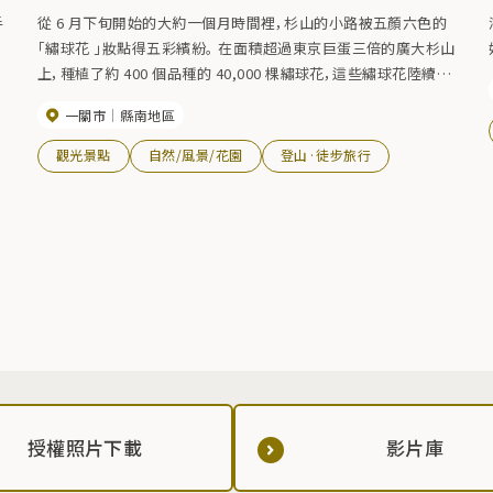
手
從 6 月下旬開始的大約一個月時間裡，杉山的小路被五顏六色的
岩
「繡球花 」妝點得五彩繽紛。 在面積超過東京巨蛋三倍的廣大杉山
上，種植了約 400 個品種的 40,000 棵繡球花，這些繡球花陸續綻
放。此外，還設有休憩區，遊客可在此放鬆身心，享受大自然的樂
一關市
縣南地區
趣。 開放時間】每年 6 月下旬～7 月下旬 *2026年開放：6 月 27
日（六）～7 月 20 日（一）。
觀光景點
自然/風景/花園
登山·徒步旅行
授權照片下載
影片庫