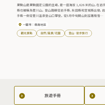
栗駒山是栗駒國定公園的主峰，是一座海拔 1,626 米的山，在岩
縣也被稱為菅川山。 登山路線從岩手縣、秋田縣和宮城縣出發，
手縣一側從菅川溫泉登山口攀登。 從5月中旬開山到踩著殘雪爬
山，可以欣賞到四季皆宜，6~7月可以欣賞到美麗的高山植物，從9
一關市
縣南地區
月下旬開始彷彿山在燃燒的紅葉，以及11月閉山。 登山路線上沒
有任何難度，即使是中老年人也可以放心攀登。 從菅川溫泉小路
觀光景點
自然/風景/花園
登山·徒步旅行
起點到山頂大約需要 2 小時。 * 11 月中旬 ~ 5 月上旬（國道 342
號公路冬季關閉） * “栗駒山菅川路線”不能從昭和湖~到山頂。 要
到達山頂，請使用 Sannuma 路線。 詳情請點擊這裡⇒ [岩手縣自
然保護部 HP]（截至 2024 年 4 月 26 日）
旅遊手冊