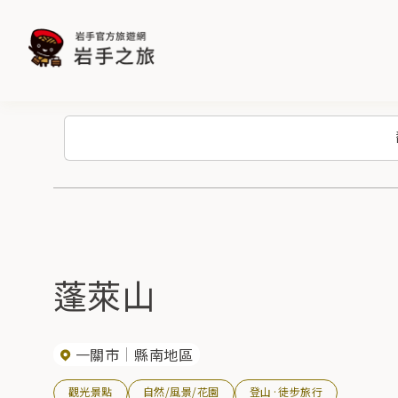
蓬萊山
一關市
縣南地區
觀光景點
自然/風景/花園
登山·徒步旅行