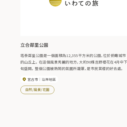
立合鄰里公園
塔泰鄰里公園是一個面積為12,355平方米的公園，位於俯瞰城市
的山丘上。 在這個風景秀麗的地方，大約90棵吉野櫻花在4月中
旬盛開。 整個公園被熱鬧的氛圍所籠罩，是市民賞櫻的好去處。
宮古市
沿岸地區
自然/風景/花園