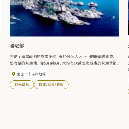
嵯峨部
它是芋頭灣南側的懸崖峭壁，由30多個大大小小的珊瑚礁組成，
下
是海貓的繁殖地。 從5月到8月，大約有10萬隻海貓處於繁殖季節。
宮古市
沿岸地區
觀光景點
自然/風景/花園