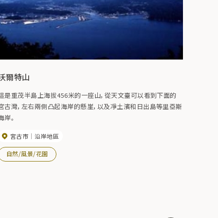
沃爾特山
這是重茂半島上海拔456米的一座山，從天文臺可以看到下面的
宮古灣，左右兩側凸起海岸的懸崖，以及凈土濱和日出島等里亞斯
海岸。
宮古市
沿岸地區
自然/風景/花園