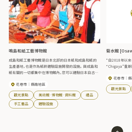
鳴島和紙工藝博物館
菊水館 [Osaw
成島和紙工藝博物館是日本北部的日本紙和成島和紙的
*自2018年以
生產基地，也是作為紙耕體驗設施開發的設施。 與成島和
“Chigaya
紙有關的一切都集中在博物館內，您可以體驗日本自古以
花卷市
縣
來流傳下來的和紙文化。 此外，在冬季，造紙如火如荼，您
花卷市
縣南地區
還可以觀察造紙工作。
觀光景點
觀光景點
美術館·博物館·資料館
禮品
手工藝品
體驗設施