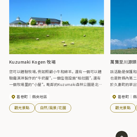
Kuzumaki Kogen 牧場
萬寶至川源頭
您可以體驗牧場，例如照顧小牛和綿羊。 還有一個可以體
該活動是保護和
驗霜淇淋製作的“牛奶屋”，一個住宿設施“柏拉圖”，還有
也是對縣內第二
一個牧場里的“小屋”。 毗鄰的Kuzumaki森林公園是北緯
於久妻町的草出
40度的公園，周圍環繞著白樺樹，並設有露營地。 在七月，
水事故的祈禱節
葛卷町
縣央地區
葛卷町
縣
有一個薰衣草花園欣賞活動，你也可以在那裡採摘它。
觀光景點
自然/風景/花園
觀光景點