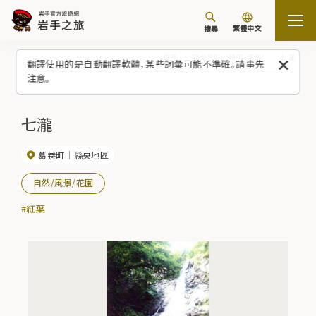
繁體中文
搜尋
首頁
觀光景點／體驗（清單）
七瀧
翻譯使用的是自動翻譯軟體，某些詞彙可能不準確。請事先
注意。
七瀧
葛卷町
縣央地區
自然/風景/花園
#紅葉