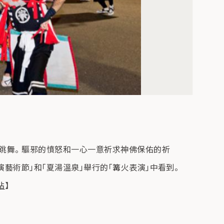
跳舞。 驅邪的憤怒和一心一意祈求神佛保佑的祈
藝術節」和「夏湯溫泉」舉行的「篝火表演」中看到。
站
】