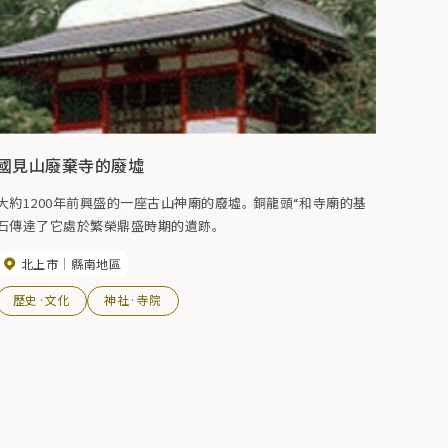
國見山廢棄寺的廢墟
大約1200年前興盛的一座古山神廟的廢墟。 銅龍頭“和寺廟的基
石傳達了它處於繁榮鼎盛時期的遺跡。
北上市
縣南地區
歷史·文化
神社·寺院