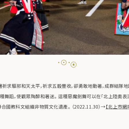
邊祈求驅邪和天太平，祈求五穀豐收，卻勇敢地動著，成群結隊地
舞蹈，使觀眾陶醉和著迷。 這種惡魔劍舞可以在「北上陸奧表演
聯合國教科文組織非物質文化遺產。 （2022.11.30）→
【北上市網