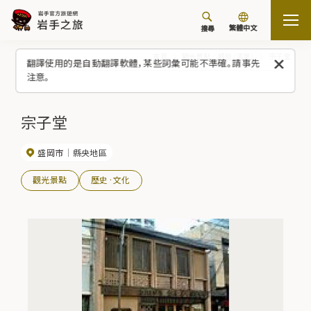
繁體中文
搜尋
首頁
觀光景點／體驗（清單）
宗子堂
翻譯使用的是自動翻譯軟體，某些詞彙可能不準確。請事先
注意。
宗子堂
盛岡市
縣央地區
觀光景點
歷史·文化