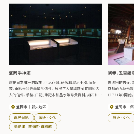
盛岡手神館
幌寺，五百羅
這是日本唯一的設施，可以存儲、研究和展示手稿、日記
曹洞宗的古寺，
等，重點是我們前輩的信件。 展出了大量與盛岡有關的名
京都的九位佛教
人的信件、手稿、日記、筆記本和墨水等珍貴資料，如石川
（1731年）開
鶴木、三正洋內、新戶部稻藏和後藤新平。 它還舉辦特別展
中你可以看到馬
盛岡市
縣央地區
盛岡市
縣
覽和專題展覽。
產。
觀光景點
歷史·文化
歷史·文化
美術館·博物館·資料館