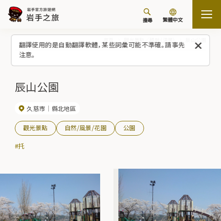
繁體中文
搜尋
首頁
觀光景點／體驗（清單）
辰山公園
翻譯使用的是自動翻譯軟體，某些詞彙可能不準確。請事先
注意。
辰山公園
久慈市
縣北地區
觀光景點
自然/風景/花園
公園
#托