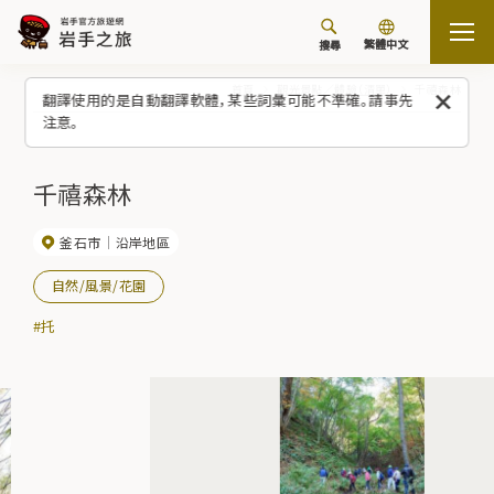
繁體中文
搜尋
首頁
觀光景點／體驗（清單）
千禧森林
翻譯使用的是自動翻譯軟體，某些詞彙可能不準確。請事先
注意。
千禧森林
釜石市
沿岸地區
自然/風景/花園
#托