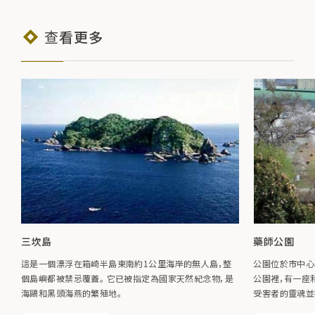
查看更多
三坎島
藥師公園
這是一個漂浮在箱崎半島東南約1公里海岸的無人島，整
公園位於市中心
個島嶼都被禁忌覆蓋。 它已被指定為國家天然紀念物，是
公園裡，有一座
海鷗和黑頭海燕的繁殖地。
受害者的靈魂並
紀念為釜石鋼鐵