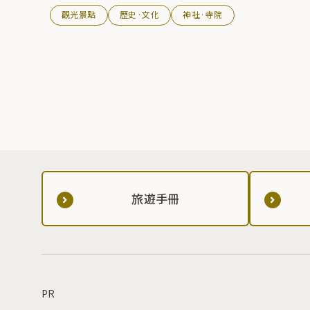
觀光景點
歷史·文化
神社·寺院
旅遊手冊
PR