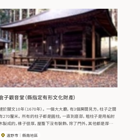
倉子觀音堂（縣指定有形文化財產）
建於關文10年（1670年）。 一個大大廳，有3個房間見方，柱子之間
有270釐米。 所有的柱子都是圓柱，一直到底部，粗柱子是用船肘
木製成的，椽子很厚，屋簷下沒有裝飾，除了門外，其他都是厚而
寬的鑲板牆。 此外，附近還有一個儲藏室，存放著100多件Nambu
遠野市
縣南地區
Koema和其他物品。