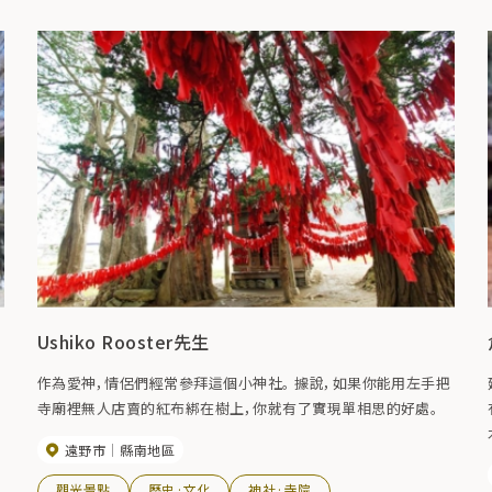
Ushiko Rooster先生
作為愛神，情侶們經常參拜這個小神社。 據說，如果你能用左手把
寺廟裡無人店賣的紅布綁在樹上，你就有了實現單相思的好處。
遠野市
縣南地區
觀光景點
歷史·文化
神社·寺院