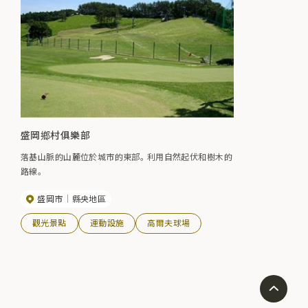
盛岡鄉村俱樂部
落基山脈的山麓位於城市的東部。 利用自然起伏和樹木的
路線。
盛岡市
縣央地區
觀光景點
運動設施
高爾夫球場