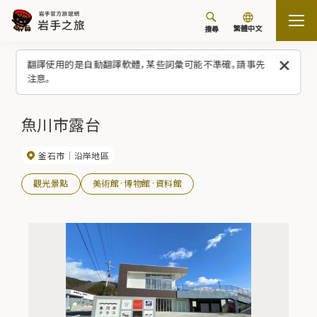
繁體中文
搜尋
首頁
觀光景點／體驗（清單）
魚川市露台
翻譯使用的是自動翻譯軟體，某些詞彙可能不準確。請事先
注意。
魚川市露台
釜石市
沿岸地區
觀光景點
美術館·博物館·資料館