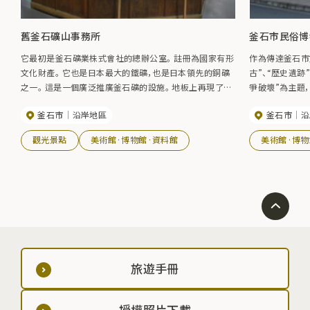
舊釜石礦山事務所
釜石市民俗博
它最初是釜石礦業株式會社的總辦公室。 註冊為國家有形
作為傳達釜石市
文化財產。 它也是日本最大的鐵礦，也是日本領先的銅礦
古”、“歷史遺跡
之一。 這是一個廣泛推廣釜石礦的設施。 地板上再現了釜
爭破壞”為主題
石礦業學校和礦務所，以及礦山礦石的展示角，是學習歷
釜石市
沿岸地區
釜石市
沿
史和地質學的理想場所。
觀光景點
美術館·博物館·資料館
美術館·博物
旅遊手冊
授權照片下載