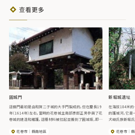
查看更多
圓城門
新堀城遺址
這個門最初是由和賀二子城的大手門製成的，但在慶長19
在海拔184米
年（1614年）左右，當時的花卷城主南部彥郎正男參與了花
的護城河，它是
卷城的建造和維護，這種材料被拉起並搬到了圓城坂，即
犬岐氏族新堀氏
三之丸卡拉梅特，被稱為圓城寺。 它被指定為該市的文化
花卷市
縣南地區
花卷市
縣
財產。