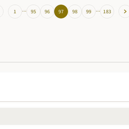
…
…
1
95
96
97
98
99
183