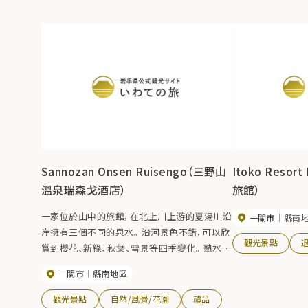
Sannozan Onsen Ruisengo（三野山
Itoko Reso
溫泉瑞森戈酒店）
旅館）
一家位於山中的旅館，在北上川上游的夏湯川沿
一關市
縣南
岸擁有三個不同的泉水。 沿河景色不錯，可以欣
觀光景點
賞到櫻花、新綠、秋葉、雪景等四季變化。 熱水就
像濃稠的化妝水，作為“美麗的溫泉”而廣受歡
一關市
縣南地區
迎。 有許多浴室可供選擇，例如「夢之湯」、「美人
之湯」、女性專用露天浴池」Seseragi no Yu“、
觀光景點
自然/風景/花園
禮品