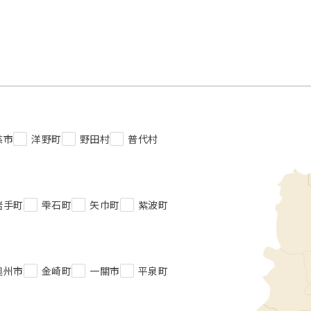
慈市
洋野町
野田村
普代村
岩手町
雫石町
矢巾町
紫波町
奧州市
金崎町
一關市
平泉町