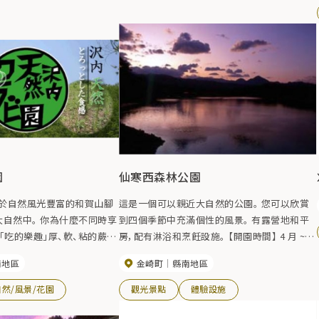
園
仙寒西森林公園
於自然風光豐富的和賀山腳
這是一個可以親近大自然的公園。 您可以欣賞
大自然中。 你為什麼不同時享
到四個季節中充滿個性的風景。 有露營地和平
「吃的樂趣」厚、軟、粘的蕨菜
房，配有淋浴和烹飪設施。 【開園時間】 4 月 ~
光臨。
11 月
南地區
金崎町
縣南地區
自然/風景/花園
觀光景點
體驗設施