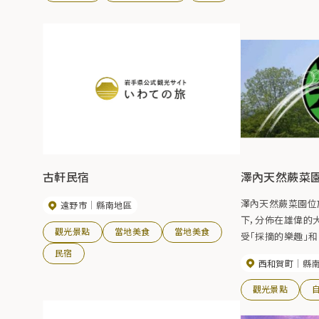
男士露天浴池”四季之湯“以及 私人浴室”
Yoshimi no Yu“和”Nagomi no Yu“。 溫泉水和
淋浴也是有水源的，您可以在柔軟的泉水中放鬆
身心。 菜餚採用以當地食材為主的安全放心的
新鮮食材精心手工製作。 請享用廚師引以為豪
的對身體溫和的菜餚。 【紅葉最佳觀賞期】10月
中旬~11月上旬
古軒民宿
澤內天然蕨菜
澤內天然蕨菜園位
遠野市
縣南地區
下，分佈在雄偉的
觀光景點
當地美食
當地美食
受「採摘的樂趣」和
呢？ 我們期待您的
民宿
西和賀町
縣
觀光景點