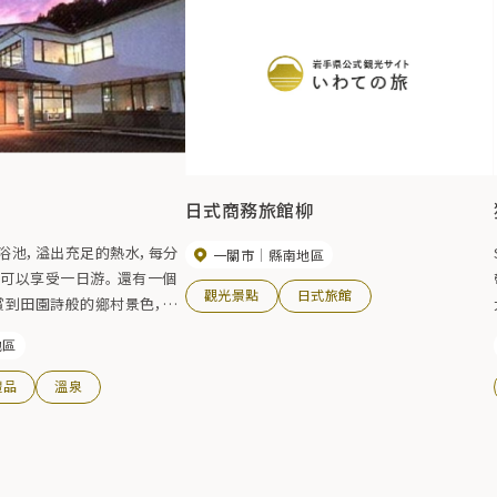
日式商務旅館柳
浴池，溢出充足的熱水，每分
一關市
縣南地區
還可以享受一日游。 還有一個
觀光景點
日式旅館
賞到田園詩般的鄉村景色，因
的疲勞。
地區
禮品
溫泉