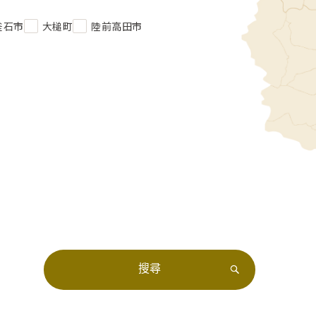
釜石市
大槌町
陸前高田市