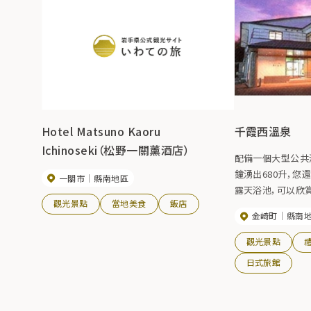
Hotel Matsuno Kaoru
千霞西溫泉
Ichinoseki（松野一關薰酒店）
配備一個大型公共
鐘湧出680升，您
一關市
縣南地區
露天浴池，可以欣
觀光景點
當地美食
飯店
此您可以治癒旅途
金崎町
縣南
觀光景點
日式旅館