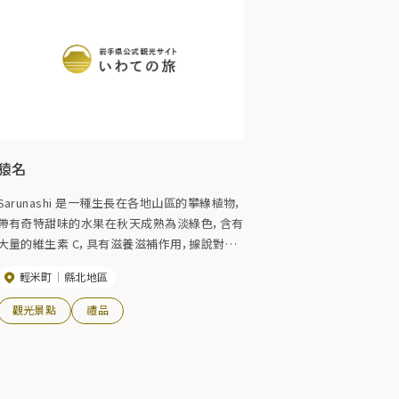
猿名
Sarunashi 是一種生長在各地山區的攀緣植物，
帶有奇特甜味的水果在秋天成熟為淡綠色，含有
大量的維生素 C，具有滋養滋補作用，據說對增
強食慾有好處。 這種水果可用於葡萄酒、果汁、
輕米町
縣北地區
果醬、果凍和軟霜淇淋。 最近，sarunashi 卷蛋
糕已經商業化，sarunashi 產品也得到了增強。
觀光景點
禮品
它可以在 Karume Town 的酒類商店和紀念品
商店購買。