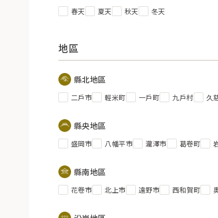
春天
夏天
秋天
冬天
地區
縣北地區
二戶市
輕米町
一戶町
九戶村
久
縣央地區
盛岡市
八幡平市
瀧澤市
葛卷町
縣南地區
花卷市
北上市
遠野市
西和賀町
沿岸地區