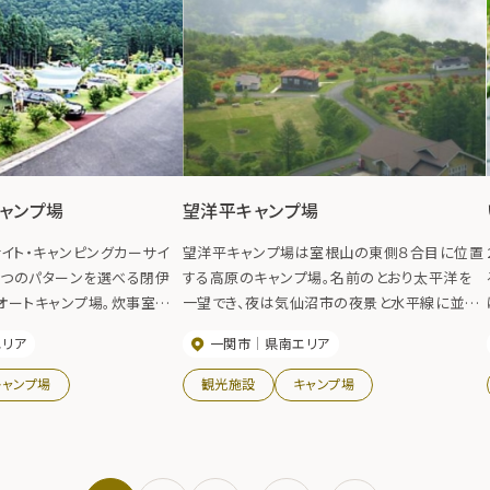
ャンプ場
望洋平キャンプ場
イト・キャンピングカーサイ
望洋平キャンプ場は室根山の東側８合目に位置
３つのパターンを選べる閉伊
する高原のキャンプ場。名前のとおり太平洋を
オートキャンプ場。炊事室や
一望でき、夜は気仙沼市の夜景と水平線に並ぶ
温水シャワー室、そして各サイ
漁火が幻想的。周辺には天文台や遊歩道の他、
エリア
一関市
県南エリア
まで完備し、隣の湯ったり館
キャンプ場もあり、炊事棟や温水シャワーも整備
でキャンプ初心者でも安心し
されている。
キャンプ場
観光施設
キャンプ場
める。釣りの拠点にも最適で
0月