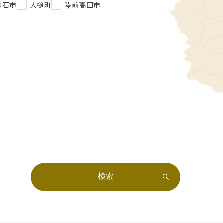
釜石市
大槌町
陸前高田市