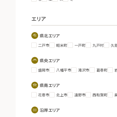
エリア
県北エリア
二戸市
軽米町
一戸町
九戸村
久
県央エリア
盛岡市
八幡平市
滝沢市
葛巻町
県南エリア
花巻市
北上市
遠野市
西和賀町
沿岸エリア