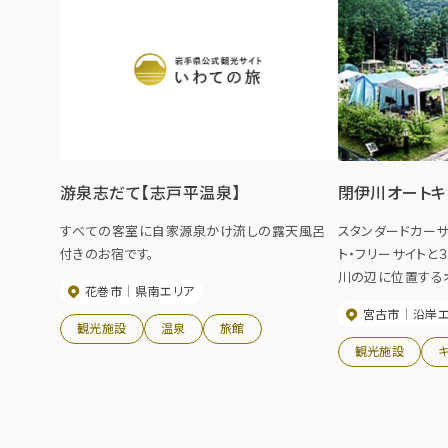
游泉志だて【志戸平温泉】
閉伊川オートキ
すべての客室に自家源泉かけ流しの露天風呂
スタンダードカーサ
付きのお宿です。
ト・フリーサイトと
川の辺に位置する
花巻市
県南エリア
コインランドリー、
宮古市
沿岸
トには２０Ａの電源
観光施設
温泉
旅館
に入浴も可能なの
観光施設
て長期滞在が楽し
す。【期間】4月～1