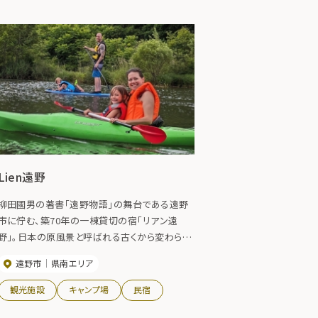
Lien遠野
柳田國男の著書「遠野物語」の舞台である遠野
市に佇む、築70年の一棟貸切の宿「リアン遠
野」。日本の原風景と呼ばれる古くから変わらぬ
美しい田園風景と、懐かしさを感じる古民家は、
遠野市
県南エリア
滞在する人を「遠野物語」の世界に誘います。”物
語を感じる”ここでしかできないリアルな体験を
観光施設
キャンプ場
民宿
してみませんか？