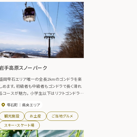
岩手高原スノーパーク
盛岡雫石エリア唯一の全長2kmのゴンドラを楽
しめます。初級者も中級者もゴンドラで長く滑れ
るコースが魅力。 小学生以下はリフトゴンドラ全
日無料開放しており、ファミリーに優しい料金設
雫石町
県央エリア
定です。 盛岡駅からシャトルバスを運行していま
す。
観光施設
お土産
ご当地グルメ
スキー・スケート場