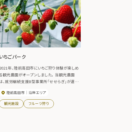
いちごパーク
2021年、陸前高田市にいちご狩り体験が楽しめ
る観光農園がオープンしました。 当観光農園
は、就労継続支援B型事業所「せせらぎ」が運営
しています。 車いすでの方もいちご狩りができる
陸前高田市
沿岸エリア
設備となっており、どなたでもいちご狩りが楽し
めます。 12種類もある品種をぜひ食べ比べてみ
観光施設
フルーツ狩り
てください。