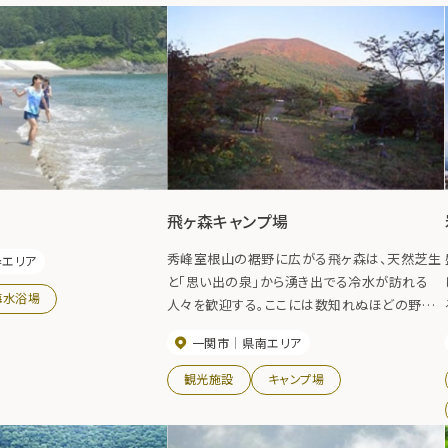
飛ヶ森キャンプ場
秀峰室根山の裾野に広がる飛ヶ森は、天然芝生
岸エリア
と「思い出の泉」から湧き出でる冷水が訪れる
海水浴場
人々を歓迎する。ここには数知れぬほどの野鳥
が飛び交う場所として「飛ヶ森」の名がつけられ
一関市
県南エリア
たといわれる。春には、桜、ツツジ、山菜。夏には
キャンプ、ピクニック。秋には紅葉、ハツタケ狩
観光施設
キャンプ場
り、いも煮会など、四季折々の趣があり景勝豊か
な憩いの場となっている。紅葉の見頃 10月中
旬～10月下旬