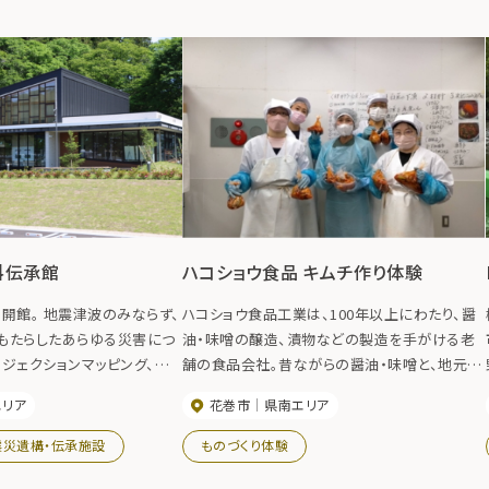
料伝承館
ハコショウ食品 キムチ作り体験
)開館。 地震津波のみならず、
ハコショウ食品工業は、100年以上にわたり、醤
もたらしたあらゆる災害につ
油・味噌の醸造、漬物などの製造を手がける老
ジェクションマッピング、パネ
舗の食品会社。昔ながらの醤油・味噌と、地元産
展示しています。 『史実を伝
の新鮮な農産物を使った漬物が人気です。 2024
エリア
花巻市
県南エリア
記憶を風化させることなく次
年４月にオープンした直売所では、限定商品を
です。
販売しているほか、漬物試食やキムチ作り体験
震災遺構・伝承施設
ものづくり体験
ができます。（キムチ作り体験は要事前予約）