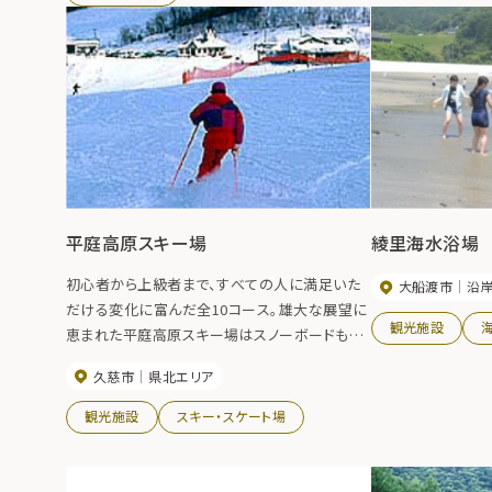
平庭高原スキー場
綾里海水浴場
初心者から上級者まで、すべての人に満足いた
大船渡市
沿
だける変化に富んだ全10コース。雄大な展望に
観光施設
恵まれた平庭高原スキー場はスノーボードも全
面滑走可能です。良質なパウダースノーと北上
久慈市
県北エリア
山地の雄大な眺望がファンの心をとらえていま
す。
観光施設
スキー・スケート場