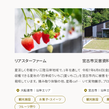
リアスターファーム
宮古市災害資
夏涼しく冬暖かい三陸沿岸地域で、1年を通して
令和7年6月6日(金
収穫できる夏秋の「四季成りいちご(夏いちご)」を
宮古市内に被害を
栽培しています。 摘み取り体験の他、星苺cafe
いて実物展示、プロ
では朝採れのいちごをたっぷり使った華やかなパ
ルなどで約１３０点
大船渡市
沿岸エリア
宮古市
沿岸
ルフェや、地元食材を活かしたランチメニューが
え、災害の記録や
味わえます。
世代に伝える』施設
観光施設
お菓子・スイーツ
観光施設
フルーツ狩り