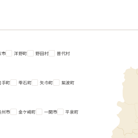
慈市
洋野町
野田村
普代村
岩手町
雫石町
矢巾町
紫波町
奥州市
金ケ崎町
一関市
平泉町