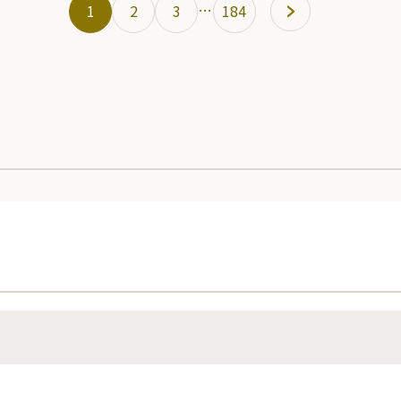
…
1
2
3
184