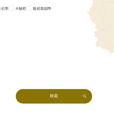
釜石市
大槌町
陸前高田市