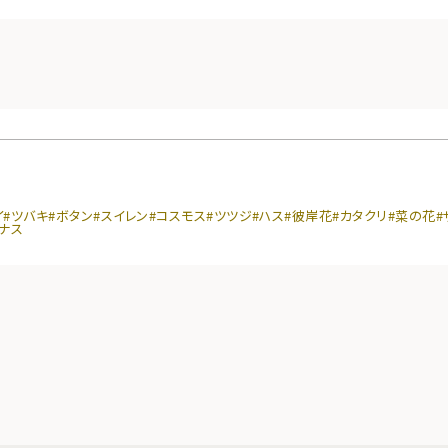
イ
#ツバキ
#ボタン
#スイレン
#コスモス
#ツツジ
#ハス
#彼岸花
#カタクリ
#菜の花
#
マナス