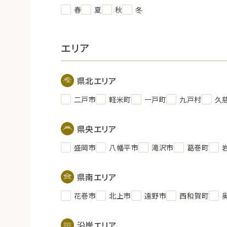
春
夏
秋
冬
エリア
県北エリア
二戸市
軽米町
一戸町
九戸村
久
県央エリア
盛岡市
八幡平市
滝沢市
葛巻町
県南エリア
花巻市
北上市
遠野市
西和賀町
沿岸エリア