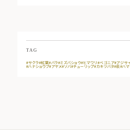
TAG
#サクラ
#紅葉
#バラ
#ミズバショウ
#ヒマワリ
#ベゴニア
#アジサ
#ハナショウブ
#アヤメ
#ソバ
#チューリップ
#カキツバタ
#萩
#ハ