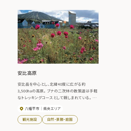
安比高原
安比岳を中心とし、北緯40度に広がる約
3,500haの高原。 ブナの二次林の散策道は手軽
なトレッキングコースとして親しまれている。 高
山植物、山菜、キノコ、モリアオガエルの繁殖地
八幡平市
県央エリア
がみられる。
観光施設
自然・景勝・庭園