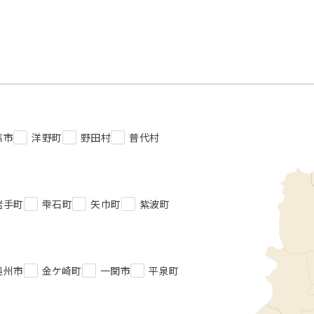
慈市
洋野町
野田村
普代村
岩手町
雫石町
矢巾町
紫波町
奥州市
金ケ崎町
一関市
平泉町